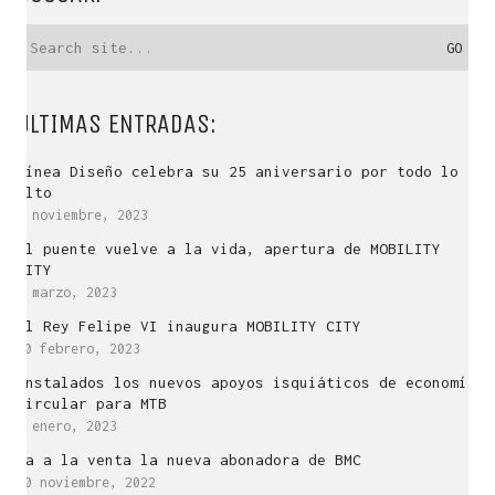
Search
for:
ÚLTIMAS ENTRADAS:
Línea Diseño celebra su 25 aniversario por todo lo
alto
4 noviembre, 2023
El puente vuelve a la vida, apertura de MOBILITY
CITY
QUÉ ES LÍNEA DISEÑO.
3 marzo, 2023
El Rey Felipe VI inaugura MOBILITY CITY
Es una empresa de Diseño Industrial y Gráfico cuya
20 febrero, 2023
actividad se desarrolla en el ámbito
Instalados los nuevos apoyos isquiáticos de economía
de la creatividad, la innovación, la tecnología y la
circular para MTB
comunicación visual.
9 enero, 2023
Con sede en Zaragoza dota de servicios de diseño a
la industria desde 1998.
Ya a la venta la nueva abonadora de BMC
30 noviembre, 2022