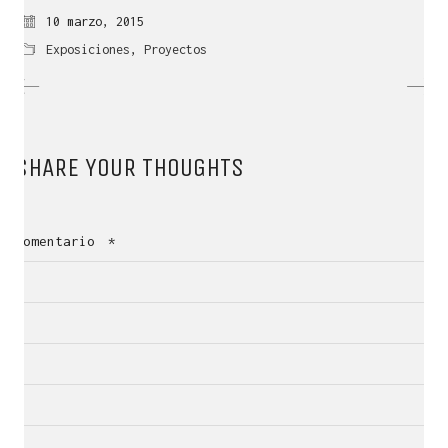
10 marzo, 2015
Exposiciones
,
Proyectos
SHARE YOUR THOUGHTS
QUÉ ES LÍNEA DISEÑO.
Comentario
*
Es una empresa de Diseño Industrial y Gráfico cuya
actividad se desarrolla en el ámbito
de la creatividad, la innovación, la tecnología y la
comunicación visual.
Con sede en Zaragoza dota de servicios de diseño a
la industria desde 1998.
¿Necesitas más información? Escríbenos a
linea@linea-online.es
o llámanos al +34 976 20 40