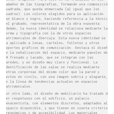
tamaños de las tipografías, formando una composición
cuadrada, que queda enmarcada (al igual que los
cuadros). Los colores elegidos para su aplicación
son blanco y negro, haciendo referencia a la técnica
del grabado, representativa de la obra expuesta.
Además, la nueva identidad se relaciona mediante la
forma y tipografía con la de otros espacios
patrimoniales de Ibercaja. Esta nueva identidad se
ha aplicado a lonas, carteles, folletos y otros
soportes gráficos de comunicación. Destaca el diseño
de la señalización del espacio, mediante paneles de
DM fresado y lacado, que se integran con las
paredes, y un diseño muy claro y funcional. La
identificación de las salas se realiza mediante
letras corpóreas del mismo color que la pared y
textos en vinilo, con una imagen sobria y elegante,
en la línea de tendencias actuales en espacios
patrimoniales.
Por otro lado, el diseño de mobiliario ha tratado de
ser respetuoso con el edificio, un palacio
renacentista, con elementos discretos, adaptados al
espacio disponible, y que tienen en cuenta criterios
ergonómicos y de accesibilidad. Los materiales