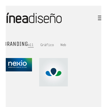
BRANDING
All
Gráfico
Web
QUÉ ES LÍNEA DISEÑO.
Es una empresa de Diseño Industrial y Gráfico cuya
actividad se desarrolla en el ámbito
de la creatividad, la innovación, la tecnología y la