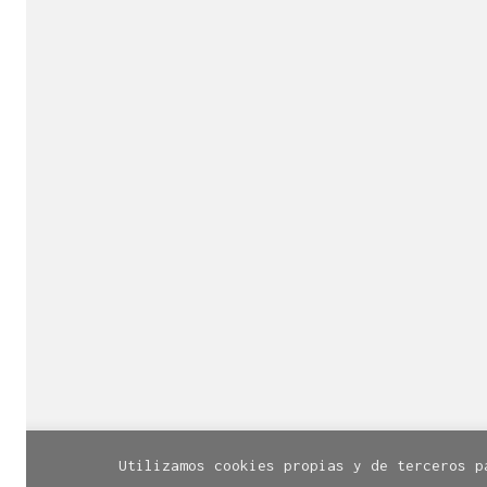
Es una empresa 
de la cr
Con sede 
¿Necesitas más inf
© Línea Diseño | Calle Santa Cruz, 
Utilizamos cookies propias y de terceros p