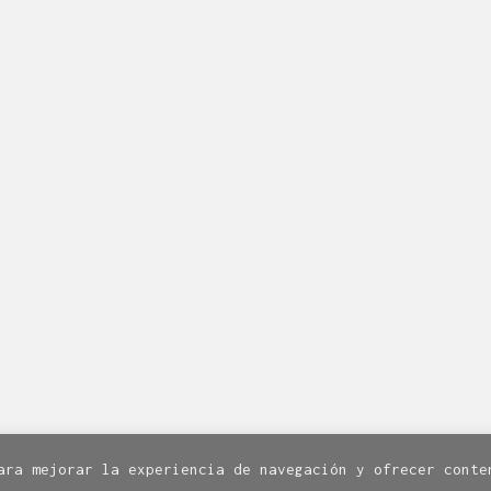
QUÉ ES LÍNEA DISEÑO.
de Diseño Industrial y Gráfico cuya actividad se desarro
eatividad, la innovación, la tecnología y la comunicació
en Zaragoza dota de servicios de diseño a la industria d
ormación? Escríbenos a
linea@linea-online.es
o llámanos a
Facebook
Twitter
Instagram
8. 1º. 50003 Zaragoza | Todos los derechos reservados.
Av
Política de cookies
ara mejorar la experiencia de navegación y ofrecer conte