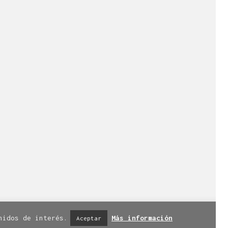
lla en el ámbito
n visual.
esde 1998.
l +34 976 20 40 53.
iso legal
|
Política de privacidad
|
nidos de interés.
Más información
Aceptar