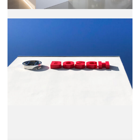
QUÉ ES LÍNEA DISEÑO.
Es una empresa de Diseño Industrial y Gráfico cuya
actividad se desarrolla en el ámbito
de la creatividad, la innovación, la tecnología y la
comunicación visual.
Con sede en Zaragoza dota de servicios de diseño a
la industria desde 1998.
¿Necesitas más información? Escríbenos a
linea@linea-online.es
o llámanos al +34 976 20 40
53.
Facebook
Twitter
Instagram