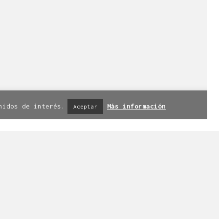
iso legal
|
Política de privacidad
|
nidos de interés.
Más información
Aceptar