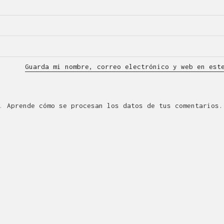
Guarda mi nombre, correo electrónico y web en est
m.
Aprende cómo se procesan los datos de tus comentarios.
QUÉ ES LÍNEA DISEÑO.
de Diseño Industrial y Gráfico cuya actividad se desarro
eatividad, la innovación, la tecnología y la comunicació
en Zaragoza dota de servicios de diseño a la industria d
ormación? Escríbenos a
linea@linea-online.es
o llámanos a