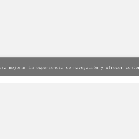
Facebook
Twitter
Instagram
8. 1º. 50003 Zaragoza | Todos los derechos reservados.
Av
Política de cookies
ara mejorar la experiencia de navegación y ofrecer conte