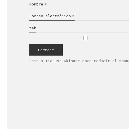
Nombre
*
Correo electrónico
*
Web
Este sitio usa Akismet para reducir el spa
Es una empresa 
de la cr
Con sede 
¿Necesitas más inf