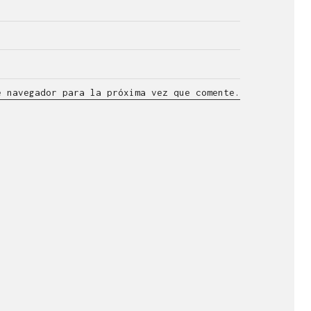
e navegador para la próxima vez que comente.
lla en el ámbito
n visual.
esde 1998.
l +34 976 20 40 53.