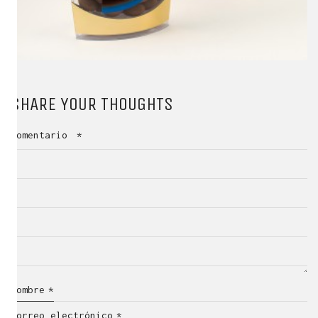
SHARE YOUR THOUGHTS
Comentario
*
Nombre
*
Correo electrónico
*