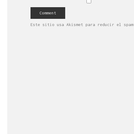
Este sitio usa Akismet para reducir el spa
Es una empresa 
de la cr
Con sede 
¿Necesitas más inf