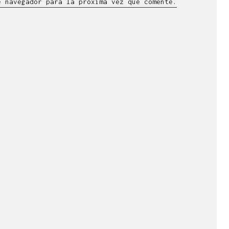
e navegador para la próxima vez que comente.
lla en el ámbito
n visual.
esde 1998.
l +34 976 20 40 53.