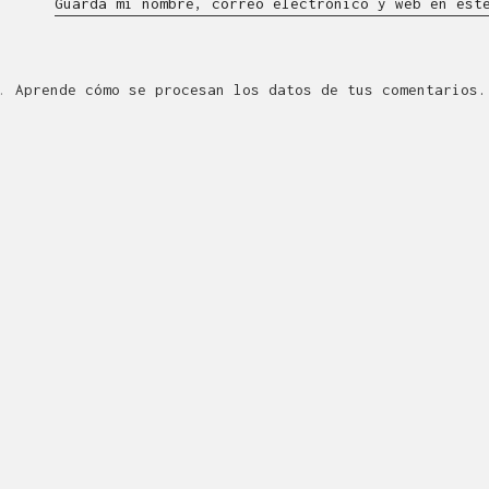
Guarda mi nombre, correo electrónico y web en est
m.
Aprende cómo se procesan los datos de tus comentarios.
QUÉ ES LÍNEA DISEÑO.
de Diseño Industrial y Gráfico cuya actividad se desarro
eatividad, la innovación, la tecnología y la comunicació
en Zaragoza dota de servicios de diseño a la industria d
ormación? Escríbenos a
linea@linea-online.es
o llámanos a
Facebook
Twitter
Instagram