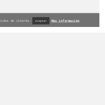
iso legal
|
Política de privacidad
|
nidos de interés.
Más información
Aceptar