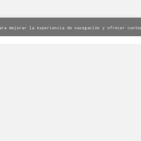
8. 1º. 50003 Zaragoza | Todos los derechos reservados.
Av
Política de cookies
ara mejorar la experiencia de navegación y ofrecer conte