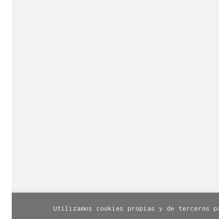
Es una empresa 
de la cr
Con sede 
¿Necesitas más inf
© Línea Diseño | Calle Santa Cruz, 
Utilizamos cookies propias y de terceros p