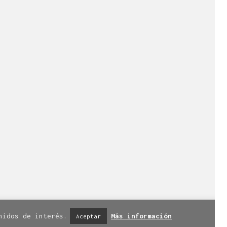
lla en el ámbito
n visual.
esde 1998.
l +34 976 20 40 53.
iso legal
|
Política de privacidad
|
nidos de interés.
Más información
Aceptar