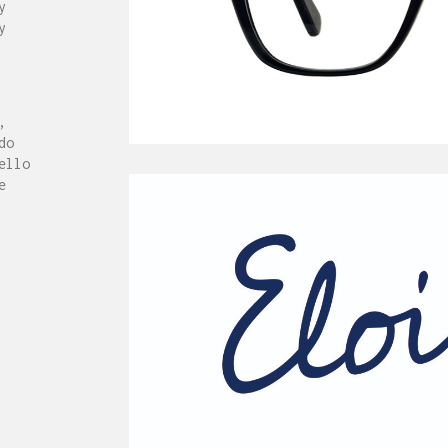
y
y
,
do
ello
e