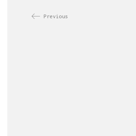
Previous
Es una empresa 
de la cr
Con sede 
¿Necesitas más inf