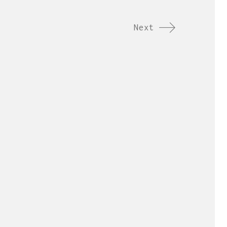
Next
lla en el ámbito
n visual.
esde 1998.
l +34 976 20 40 53.