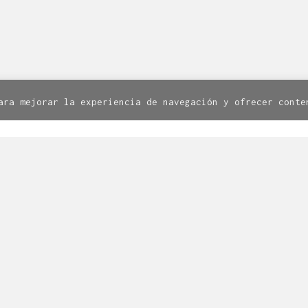
Facebook
Twitter
Instagram
8. 1º. 50003 Zaragoza | Todos los derechos reservados.
Av
Política de cookies
ara mejorar la experiencia de navegación y ofrecer conte