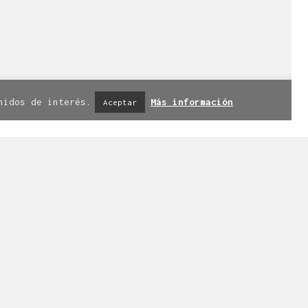
iso legal
|
Política de privacidad
|
nidos de interés.
Más información
Aceptar