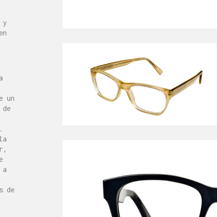
 y
en
a
e un
 de
.
la
r,
e
 a
s de