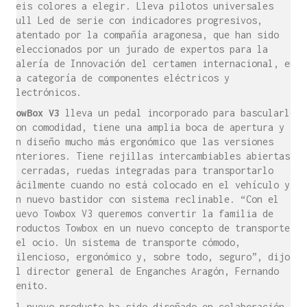
seis colores a elegir. Lleva pilotos universales
Full Led de serie con indicadores progresivos,
patentado por la compañía aragonesa, que han sido
seleccionados por un jurado de expertos para la
Galería de Innovación del certamen internacional, en
la categoría de componentes eléctricos y
electrónicos.
TowBox V3
lleva un pedal incorporado para bascularlo
con comodidad, tiene una amplia boca de apertura y
un diseño mucho más ergonómico que las versiones
anteriores. Tiene rejillas intercambiables abiertas
o cerradas, ruedas integradas para transportarlo
fácilmente cuando no está colocado en el vehículo y
un nuevo bastidor con sistema reclinable. “Con el
nuevo Towbox V3 queremos convertir la familia de
productos Towbox en un nuevo concepto de transporte
del ocio. Un sistema de transporte cómodo,
silencioso, ergonómico y, sobre todo, seguro”, dijo
el director general de Enganches Aragón, Fernando
Benito.
El nuevo producto ha sido diseñado en colaboración