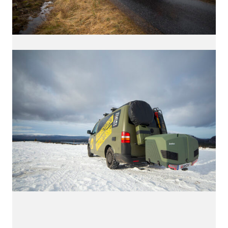
QUÉ ES LÍNEA DISEÑO.
Es una empresa de Diseño Industrial y Gráfico cuya
actividad se desarrolla en el ámbito
de la creatividad, la innovación, la tecnología y la
comunicación visual.
Con sede en Zaragoza dota de servicios de diseño a
la industria desde 1998.
¿Necesitas más información? Escríbenos a
linea@linea-online.es
o llámanos al +34 976 20 40
53.