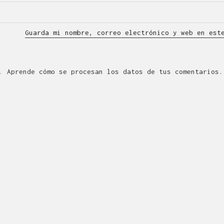
Guarda mi nombre, correo electrónico y web en est
m.
Aprende cómo se procesan los datos de tus comentarios.
QUÉ ES LÍNEA DISEÑO.
de Diseño Industrial y Gráfico cuya actividad se desarro
eatividad, la innovación, la tecnología y la comunicació
en Zaragoza dota de servicios de diseño a la industria d
ormación? Escríbenos a
linea@linea-online.es
o llámanos a