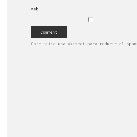
Web
Este sitio usa Akismet para reducir el spa
Es una empresa 
de la cr
Con sede 
¿Necesitas más inf