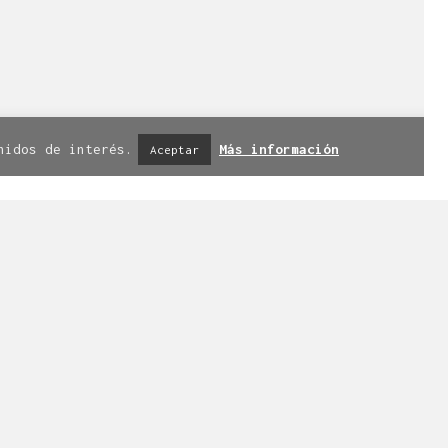
iso legal
|
Política de privacidad
|
nidos de interés.
Más información
Aceptar