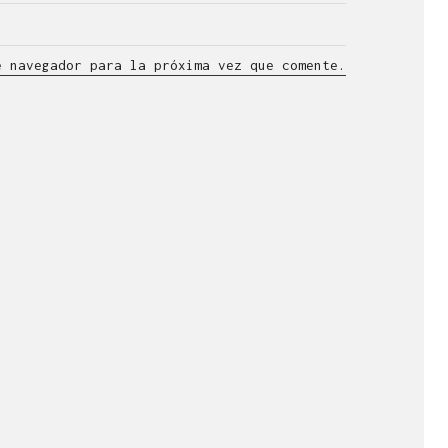
e navegador para la próxima vez que comente.
lla en el ámbito
n visual.
esde 1998.
l +34 976 20 40 53.