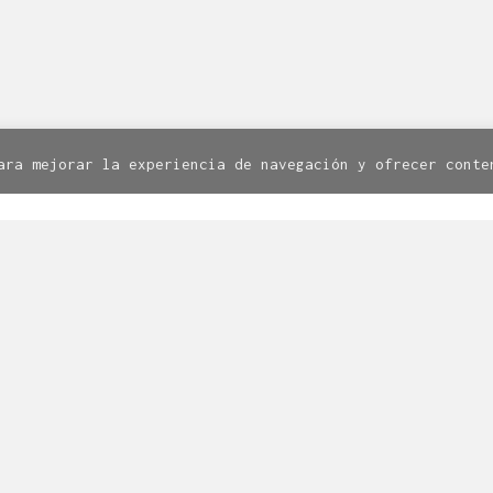
Facebook
Twitter
Instagram
8. 1º. 50003 Zaragoza | Todos los derechos reservados.
Av
Política de cookies
ara mejorar la experiencia de navegación y ofrecer conte