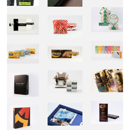
QUÉ ES LÍNEA DISEÑO.
Es una empresa de Diseño Industrial y Gráfico cuya
actividad se desarrolla en el ámbito
de la creatividad, la innovación, la tecnología y la
comunicación visual.
Con sede en Zaragoza dota de servicios de diseño a
la industria desde 1998.
¿Necesitas más información? Escríbenos a