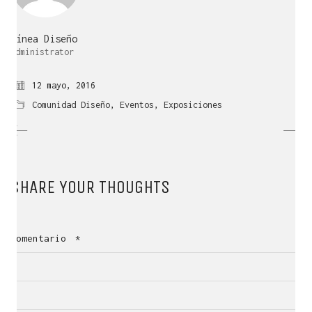
Línea Diseño
Administrator
12 mayo, 2016
Comunidad Diseño
,
Eventos
,
Exposiciones
SHARE YOUR THOUGHTS
QUÉ ES LÍNEA DISEÑO.
Comentario
*
Es una empresa de Diseño Industrial y Gráfico cuya
actividad se desarrolla en el ámbito
de la creatividad, la innovación, la tecnología y la
comunicación visual.