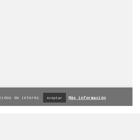
esde 1998.
l +34 976 20 40 53.
iso legal
|
Política de privacidad
|
nidos de interés.
Más información
Aceptar