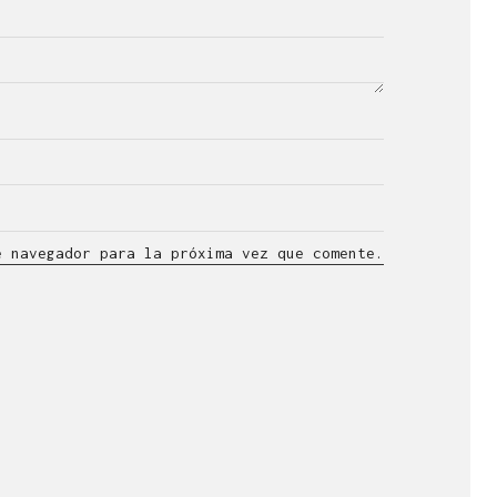
e navegador para la próxima vez que comente.
lla en el ámbito
n visual.