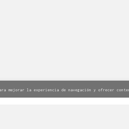
en Zaragoza dota de servicios de diseño a la industria d
ormación? Escríbenos a
linea@linea-online.es
o llámanos a
Facebook
Twitter
Instagram
8. 1º. 50003 Zaragoza | Todos los derechos reservados.
Av
Política de cookies
ara mejorar la experiencia de navegación y ofrecer conte