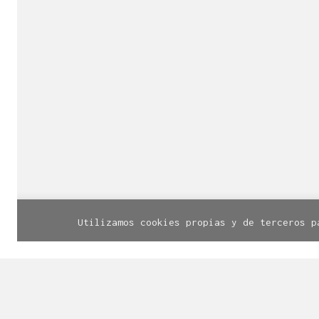
Con sede 
¿Necesitas más inf
© Línea Diseño | Calle Santa Cruz, 
Utilizamos cookies propias y de terceros p