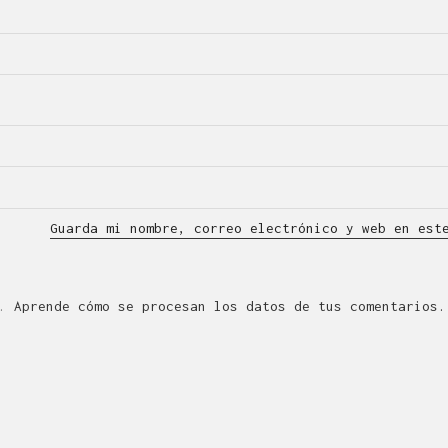
Guarda mi nombre, correo electrónico y web en est
m.
Aprende cómo se procesan los datos de tus comentarios.
QUÉ ES LÍNEA DISEÑO.
de Diseño Industrial y Gráfico cuya actividad se desarro
eatividad, la innovación, la tecnología y la comunicació