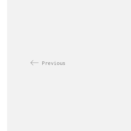
Previous
Es una empresa 
de la cr