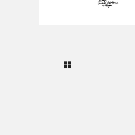
QUÉ ES LÍNEA DISEÑO.
de Diseño Industrial y Gráfico cuya actividad se desarro
eatividad, la innovación, la tecnología y la comunicació