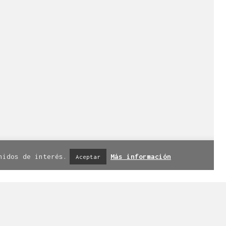
esde 1998.
l +34 976 20 40 53.
iso legal
|
Política de privacidad
|
nidos de interés.
Más información
Aceptar