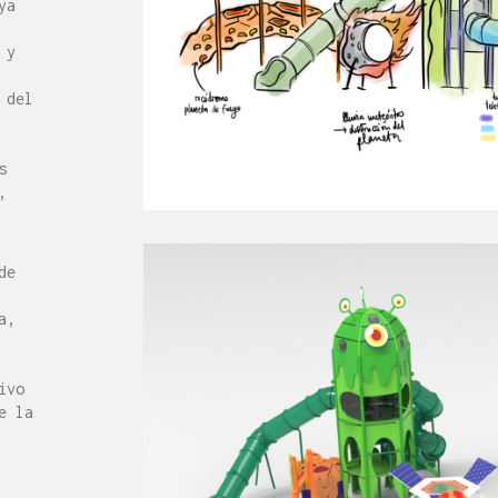
ya
 y
 del
s
,
de
a,
ivo
e la