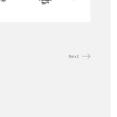
Next
lla en el ámbito
n visual.