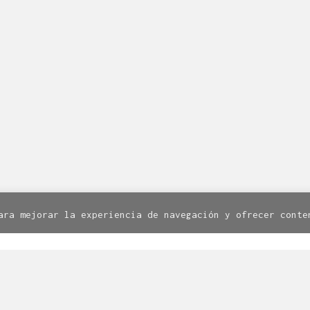
en Zaragoza dota de servicios de diseño a la industria d
ormación? Escríbenos a
linea@linea-online.es
o llámanos a
Facebook
Twitter
Instagram
8. 1º. 50003 Zaragoza | Todos los derechos reservados.
Av
Política de cookies
ara mejorar la experiencia de navegación y ofrecer conte