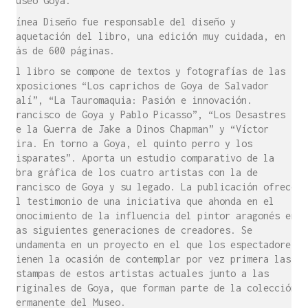
Museo Goya.
Línea Diseño fue responsable del diseño y
maquetación del libro, una edición muy cuidada, en
más de 600 páginas.
El libro se compone de textos y fotografías de las
exposiciones “Los caprichos de Goya de Salvador
Dalí”, “La Tauromaquia: Pasión e innovación.
Francisco de Goya y Pablo Picasso”, “Los Desastres
de la Guerra de Jake a Dinos Chapman” y “Víctor
Mira. En torno a Goya, el quinto perro y los
disparates”. Aporta un estudio comparativo de la
obra gráfica de los cuatro artistas con la de
Francisco de Goya y su legado. La publicación ofrece
el testimonio de una iniciativa que ahonda en el
conocimiento de la influencia del pintor aragonés en
las siguientes generaciones de creadores. Se
fundamenta en un proyecto en el que los espectadores
tienen la ocasión de contemplar por vez primera las
estampas de estos artistas actuales junto a las
originales de Goya, que forman parte de la colección
permanente del Museo.