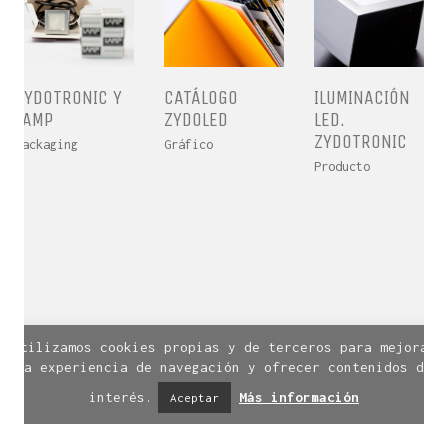
comunicación visual.
Con sede en Zaragoza dota de servicios de diseño a
la industria desde 1998.
¿Necesitas más información? Escríbenos a
ILUMINACIÓN
ZYDOTRONIC Y
CATÁLOGO
linea@linea-online.es
o llámanos al +34 976 20 40
LED.
LAMP
ZYDOLED
53.
ZYDOTRONIC
Packaging
Gráfico
Producto
Facebook
Twitter
Instagram
© Línea Diseño | Calle Santa Cruz, 8. 1º. 50003
Utilizamos cookies propias y de terceros para mejorar
Zaragoza | Todos los derechos reservados.
la experiencia de navegación y ofrecer contenidos de
Aviso legal
|
Política de privacidad
|
interés.
Más información
Política de cookies
Aceptar